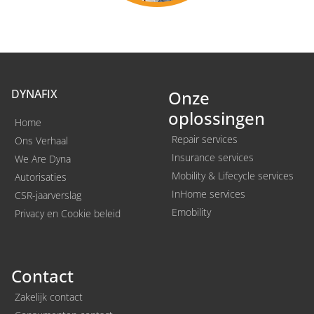
DYNAFIX
Onze
oplossingen
Home
Repair services
Ons Verhaal
Insurance services
We Are Dyna
Mobility & Lifecycle services
Autorisaties
InHome services
CSR-jaarverslag
Emobility
Privacy en Cookie beleid
Contact
Zakelijk contact