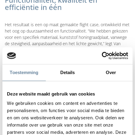
efficiëntie in één
Het resultaat is een op maat gemaakte flight case, ontwikkeld met
het oog op duurzaamheid en functionaliteit. “We hebben gekozen
voor een specifiek materiaal, kunststof honingraadplaat, vanwege
de stevigheid, aanpasbaarheid en het lichte gewicht,” legt Van
Bergen uit. “Het was belangrijk voor ons dat de verpakking niet
alleen duurzaam was, maar ook handig en licht in gebruik voor
onze bezorgers,” voegt Murkens toe.
Toestemming
Details
Over
Aan de flight cases werd ook een speciale padding toegevoegd om
water op te vangen. “Defecte koffiemachines kunnen tijdens
transport water lekken. Deze padding voorkomt dat water door de
hele bus loopt, waardoor de machines en alle andere producten
Deze website maakt gebruik van cookies
veilig blijven tijdens het transport”, legt Murkens uit.
We gebruiken cookies om content en advertenties te
personaliseren, om functies voor social media te bieden
Standaardisatie was belangrijk en daarom werd gekozen voor één
en om ons websiteverkeer te analyseren. Ook delen we
maatvoering die alle koffiemachines aankan. “Het was belangrijk
informatie over uw gebruik van onze site met onze
dat alle typen in de case pasten”, zegt Murkens. “Nu kunnen alle
machines, van de kleinste tot de grootste unit, in dezelfde flight
partners voor social media, adverteren en analyse. Deze