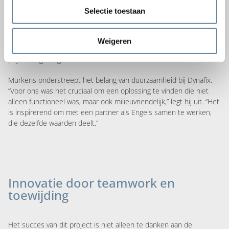
eenmalig plastic of piepschuim terug te dringen”, voegt hij toe. “Bij
Selectie toestaan
ons is het al in de jaren 80 begonnen. Onze oprichter, Joost
Engels, is de uitvinder van de milieubox. Dat was de eerst aanzet.
Batterijen én klein chemisch afval werden vroeger bij het grofvuil
Weigeren
gezet. Joost heeft een inzamelingsbak bedacht en daar nog een
prijs voor gekregen.”
Murkens onderstreept het belang van duurzaamheid bij Dynafix.
“Voor ons was het cruciaal om een oplossing te vinden die niet
alleen functioneel was, maar ook milieuvriendelijk,” legt hij uit. “Het
is inspirerend om met een partner als Engels samen te werken,
die dezelfde waarden deelt.”
Innovatie door teamwork en
toewijding
Het succes van dit project is niet alleen te danken aan de