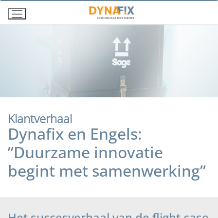
Ga
naar
de
inhoud
Klantverhaal
Dynafix en Engels:
”Duurzame innovatie
begint met samenwerking”
Het succesverhaal van de flight case