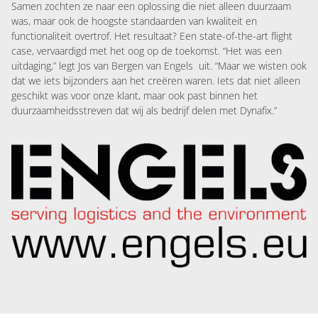
Samen zochten ze naar een oplossing die niet alleen duurzaam
was, maar ook de hoogste standaarden van kwaliteit en
functionaliteit overtrof. Het resultaat? Een state-of-the-art flight
case, vervaardigd met het oog op de toekomst. “Het was een
uitdaging,” legt Jos van Bergen van Engels uit. “Maar we wisten ook
dat we iets bijzonders aan het creëren waren. Iets dat niet alleen
geschikt was voor onze klant, maar ook past binnen het
duurzaamheidsstreven dat wij als bedrijf delen met Dynafix.”