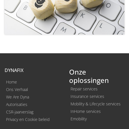
DYNAFIX
Onze
oplossingen
Home
Repair services
Ons Verhaal
Insurance services
We Are Dyna
Mobility & Lifecycle services
Autorisaties
InHome services
CSR-jaarverslag
Emobility
Privacy en Cookie beleid