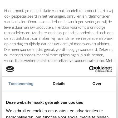
Naast montage en installatie van huishoudelijke producten, zijn wij
ook gespecialiseerd in het vervangen, omruilen en (de)monteren
van laadpalen. Door onze onderhoudsplanningen verlengen wij de
levensduur van uw producten. Hierdoor voorkomt u onnodige
reparatiekosten. Mocht er ondanks periodiek onderhoud toch een
defect ontstaan, dan maken wij razendsnel een reparatie afspraak
op een dag en tijdstip dat het uw klant (of medewerker) uitkomt.
Die meerwaarde en dat gemak wordt hoog gewaardeerd. Zeker nu
wij mensen steeds meer slimme oplossingen in huis nemen,
vanuit thuis werken en altijd met elkaar verbonden willen zijn. Met
Dynafix In home services biedt u uw klanten of medewerkers een
betrouwbare service aan huis en vergroot u tegelijkertijd hun
loyaliteit.
Toestemming
Details
Over
At work
Deze website maakt gebruik van cookies
Dynafix in home services bezorgt, installeert, onderhoudt,
We gebruiken cookies om content en advertenties te
repareert of vervangt de volledige (kantoor)inrichting bij uw klanten
personaliseren, om functies voor social media te bieden