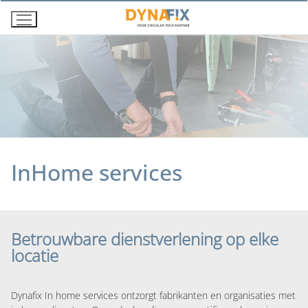
Ga
naar
de
inhoud
InHome services
Betrouwbare dienstverlening op elke
locatie
Dynafix In home services ontzorgt fabrikanten en organisaties met