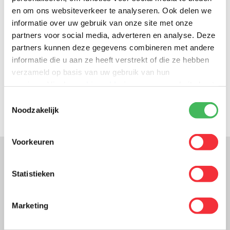
of medewerkers. Hierna verlengen onze onderhoudsplanningen
en om ons websiteverkeer te analyseren. Ook delen we
de levensduur van de verschillende apparatuur. Van
koffiemachines tot laptops en smartboards. Wanneer er ondanks
informatie over uw gebruik van onze site met onze
periodiek onderhoud, toch een defect ontstaat, zorgen wij ervoor
partners voor social media, adverteren en analyse. Deze
dat uw klant of uw medewerkers weer snel up and running zijn. Dit
partners kunnen deze gegevens combineren met andere
geldt overigens ook zeker voor thuiswerkplekken. Ook daar kunt u
informatie die u aan ze heeft verstrekt of die ze hebben
kunt bij ons terecht voor bezorging, montage, installatie,
verzameld op basis van uw gebruik van hun
onderhoud en reparatie door onze ervaren en gecertificeerde
services. Via de
cookieverklaring
op onze website kunt
engineers. Ondertussen bespaart u flink op (extra) reparatie-,
u uw toestemming op elk moment wijzigen of intrekken.
recruitment- en trainingskosten.
Toestemmingsselectie
Noodzakelijk
Voorkeuren
Statistieken
Marketing