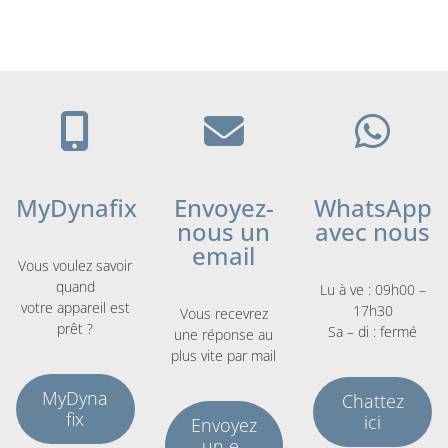
MyDynafix
Envoyez-
WhatsApp
nous un
avec nous
email
Vous voulez savoir
quand
Lu à ve : 09h00 –
votre appareil est
17h30
Vous recevrez
prêt ?
Sa – di : fermé
une réponse au
plus vite par mail
MyDyna
Chattez
fix
ici
Envoyez
un e-