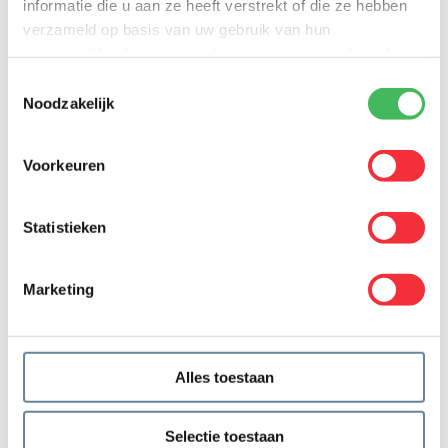
informatie die u aan ze heeft verstrekt of die ze hebben
verzameld op basis van uw gebruik van hun
services. Via de
cookieverklaring
op onze website kunt
u uw toestemming op elk moment wijzigen of intrekken.
Toestemmingsselectie
Noodzakelijk
Voorkeuren
Contacter par téléphone.
Statistieken
Contacter par e-mail.
Marketing
Alles toestaan
Selectie toestaan