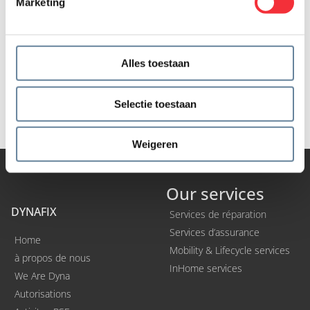
Marketing
Alles toestaan
Selectie toestaan
Weigeren
Our services
DYNAFIX
Services de réparation
Services d’assurance
Home
Mobility & Lifecycle services
à propos de nous
InHome services
We Are Dyna
Autorisations