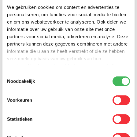
We gebruiken cookies om content en advertenties te
Dynafix s’occupe de tout et en tant que « partenaire de l’ombre »,
elle s’efforce de proposer la meilleure expérience client possible.
personaliseren, om functies voor social media te bieden
Nous développons en permanence notre portefeuille de produits
en om ons websiteverkeer te analyseren. Ook delen we
et de services avec de nouvelles solutions fiables, en tenant
informatie over uw gebruik van onze site met onze
compte des tendances et innovations technologiques, et en les
partners voor social media, adverteren en analyse. Deze
anticipant.
partners kunnen deze gegevens combineren met andere
informatie die u aan ze heeft verstrekt of die ze hebben
Notre réflexion se base sur les organisations et les entreprises,
leurs modèles d’affaires et de revenus, leurs clients ou leurs
verzameld op basis van uw gebruik van hun
collaborateurs. Cela nous permet de dépasser les attentes et
services. Via de
cookieverklaring
op onze website kunt
d’assurer une expérience client ultime. Les organisations peuvent
u uw toestemming op elk moment wijzigen of intrekken.
Toestemmingsselectie
ainsi optimiser davantage leurs activités et faire de leurs clients et
Noodzakelijk
de leurs collaborateurs de véritables fans.
Voorkeuren
Statistieken